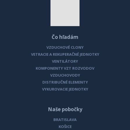
1000x500, 1200x605 -
štvorhranné napojenie v mm
Kód produktu
Popis produktu
Čo hľadám
MLKR-xxx-X-xxx
Štvorhranná regulačná klapka
MLKR s ručným kovovým
VZDUCHOVÉ CLONY
VETRACIE A REKUPERAČNÉ JEDNOTKY
ovládaním
VENTILÁTORY
KOMPONENTY VZT ROZVODOV
VZDUCHOVODY
DISTRIBUČNÉ ELEMENTY
CENNÍK K STIAHNUTIE
VYKUROVACIE JEDNOTKY
Naše pobočky
BRATISLAVA
KOŠICE