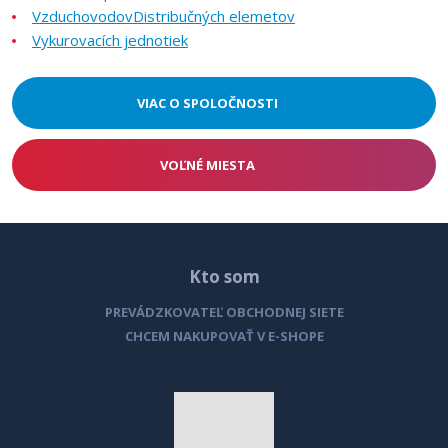
Vzduchovodov
Distribučných elemetov
Vykurovacích jednotiek
VIAC O SPOLOČNOSTI
VOĽNÉ MIESTA
Kto som
PREVÁDZKOVATEĽ OBCHODNEJ SIETE
CHCEM NAKUPOVAŤ V E-SHOPE