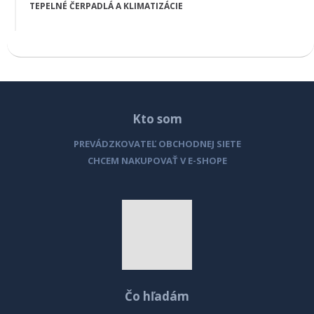
TEPELNÉ ČERPADLÁ A KLIMATIZÁCIE
Kto som
PREVÁDZKOVATEĽ OBCHODNEJ SIETE
CHCEM NAKUPOVAŤ V E-SHOPE
Čo hľadám