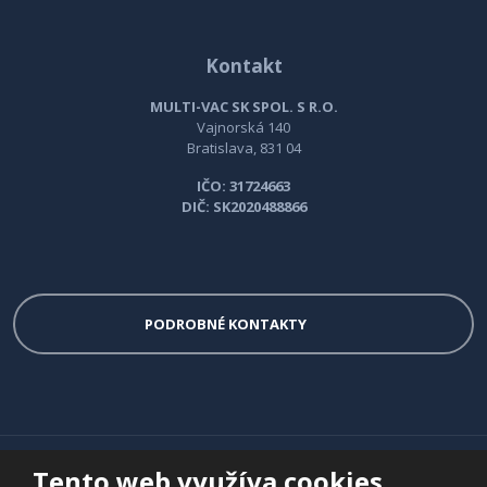
Kontakt
MULTI-VAC SK SPOL. S R.O.
Vajnorská 140
Bratislava, 831 04
IČO: 31724663
DIČ: SK2020488866
PODROBNÉ KONTAKTY
© 2026 Multi-VAC spol. s r.o. - všetky práva vyhradené
Tento web využíva cookies