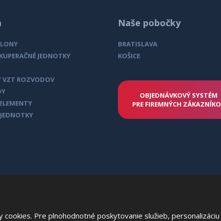
m
Naše pobočky
CLONY
BRATISLAVA
EKUPERAČNÉ JEDNOTKY
KOŠICE
 VZT ROZVODOV
DY
OBJEDNÁVKOVÝ SYSTÉM
 ELEMENTY
PRE FIREMNÝCH ZÁKAZNÍK
 JEDNOTKY
cookies. Pre plnohodnotné poskytovanie služieb, personalizáciu 