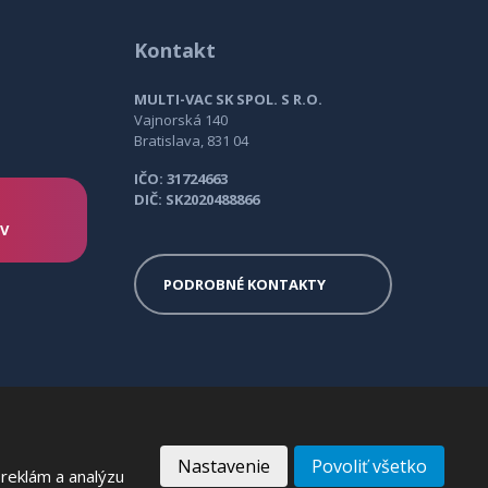
Kontakt
MULTI-VAC SK SPOL. S R.O.
Vajnorská 140
Bratislava, 831 04
IČO: 31724663
DIČ: SK2020488866
OV
PODROBNÉ KONTAKTY
Nastavenie
Povoliť všetko
reklám a analýzu