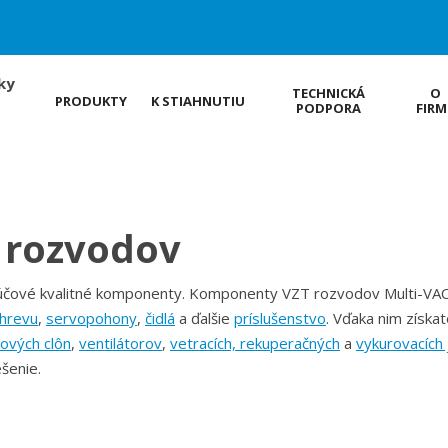
ky
TECHNICKÁ
O
PRODUKTY
K STIAHNUTIU
PODPORA
FIRM
 rozvodov
kľúčové kvalitné komponenty. Komponenty VZT rozvodov Multi-VA
ohrevu
,
servopohony
,
čidlá
a ďalšie
príslušenstvo
. Vďaka nim získat
ových clôn
,
ventilátorov
,
vetracích, rekuperačných
a
vykurovacích 
šenie.