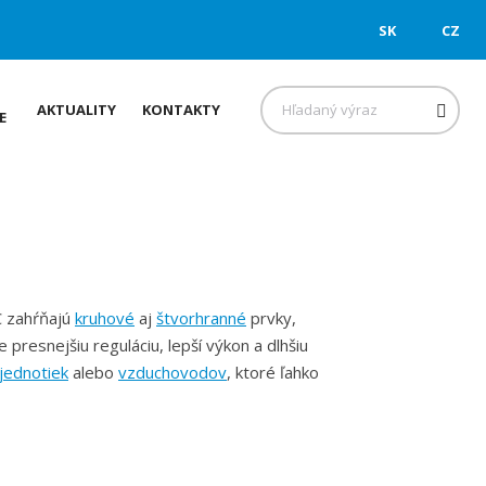
SK
CZ
Hľadať
AKTUALITY
KONTAKTY
E
C zahŕňajú
kruhové
aj
štvorhranné
prvky,
e presnejšiu reguláciu, lepší výkon a dlhšiu
jednotiek
alebo
vzduchovodov
, ktoré ľahko