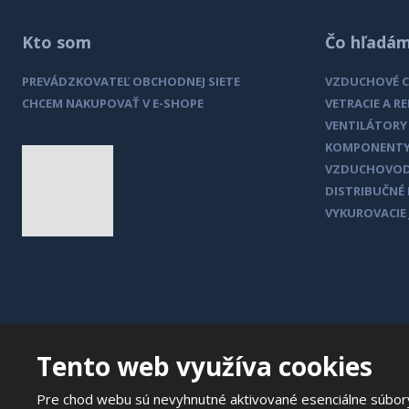
Kto som
Čo hľadá
PREVÁDZKOVATEĽ OBCHODNEJ SIETE
VZDUCHOVÉ 
CHCEM NAKUPOVAŤ V E-SHOPE
VETRACIE A R
VENTILÁTORY
KOMPONENTY
VZDUCHOVO
DISTRIBUČNÉ
VYKUROVACIE
Tento web využíva cookies
© 2026 Multi-VAC spol. s r.o. - všetky práva vyhradené
Pre chod webu sú nevyhnutné aktivované esenciálne súbory 
Vytvorila
eBRÁNA