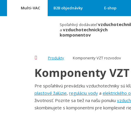
Multi-VAC
B2B objednávky
E-shop
vzduchotechni
Spoľahlivý dodávateľ
vzduchotechnických
a
komponentov
Úvodná
Produkty
Komponenty VZT rozvodov
stránka
Komponenty VZT
Pre spoľahlivú prevádzku vzduchotechniky sú 
plastové žalúzie
,
reguláciu vody
a
elektrického 
životnosť. Pozrite sa tiež na našu ponuku
vzduch
skombinujete s komponentmi pre komplexné rie