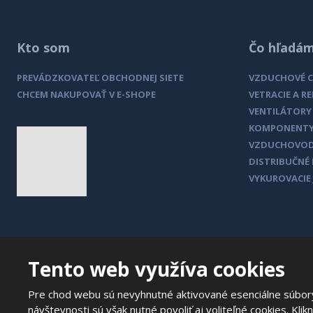
Kto som
Čo hľadá
CENNÍK K STIAHNUTIE
PREVÁDZKOVATEĽ OBCHODNEJ SIETE
VZDUCHOVÉ 
CHCEM NAKUPOVAŤ V E-SHOPE
VETRACIE A R
VENTILÁTORY
KOMPONENTY
VZDUCHOVO
DISTRIBUČNÉ
VYKUROVACIE
Tento web využíva cookies
Pre chod webu sú nevyhnutné aktivované esenciálne súbory 
návštevnosti sú však nutné povoliť aj voliteľné cookies. Klik