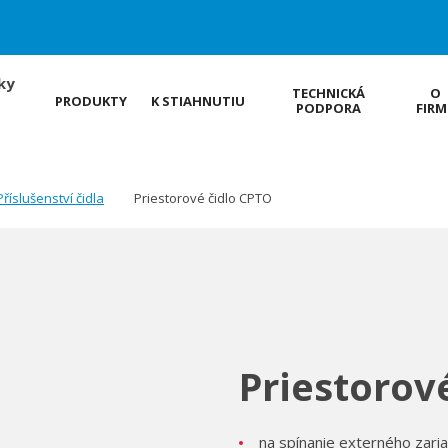
ky
TECHNICKÁ
O
PRODUKTY
K STIAHNUTIU
PODPORA
FIRM
Příslušenství čidla
Priestorové čidlo CPTO
Priestorov
na spínanie externého zaria