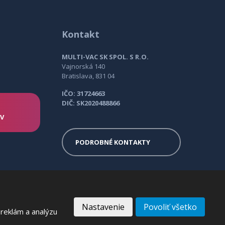
Kontakt
MULTI-VAC SK SPOL. S R.O.
Vajnorská 140
Bratislava, 831 04
IČO: 31724663
DIČ: SK2020488866
OV
PODROBNÉ KONTAKTY
Nastavenie
Povoliť všetko
reklám a analýzu