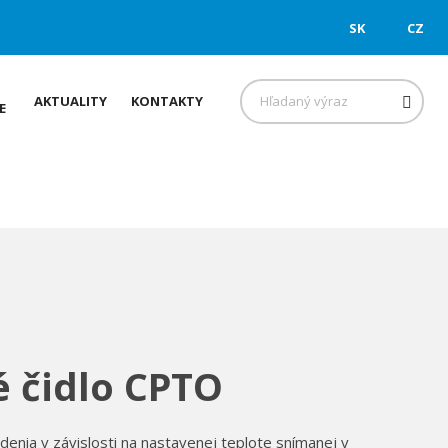
SK
CZ
Hľadať
AKTUALITY
KONTAKTY
E
é čidlo CPTO
denia v závislosti na nastavenej teplote snímanej v