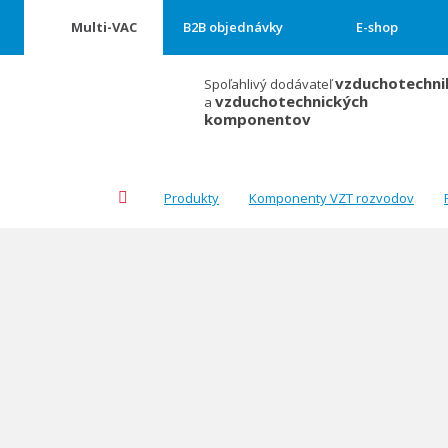
Multi-VAC
B2B objednávky
E-shop
vzduchotechni
Spoľahlivý dodávateľ
vzduchotechnických
a
komponentov
Úvodná
Produkty
Komponenty VZT rozvodov
stránka