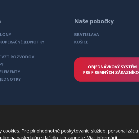
m
Naše pobočky
CLONY
BRATISLAVA
EKUPERAČNÉ JEDNOTKY
KOŠICE
 VZT ROZVODOV
DY
OBJEDNÁVKOVÝ SYSTÉM
 ELEMENTY
PRE FIREMNÝCH ZÁKAZNÍK
 JEDNOTKY
cookies. Pre plnohodnotné poskytovanie služieb, personalizáciu 
nutím na nasledujúce tlačidlo, ich zapnete.
Viac informácií