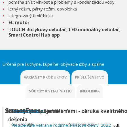
pomáha znížiť vlhkosť a problémy s kondenzáciou vody
letný režim, párty režim, dovolenka
integrovaný tlmič hluku
EC motor
TOUCH dotykový ovládač, LED manuálny ovládač,
SmartControl Hub app
Určená pre kuchyne, kúpeľne, obývacie izby a spálne
VARIANTY PRODUKTOV
PRÍSLUŠENSTVO
SÚBORY K STIAHNUTIU
INFOLINKA
SmartFan
Voliteľné príslušenstvo
Vaše rýchle spojenie s nami - záruka kvalitnéh
Návod SmartFan
pdf
4.51 MB
riešenia
Kód produktu
Popis produktu
Rezidenčné vetranie rodinné a bytové domy_2022
pdf