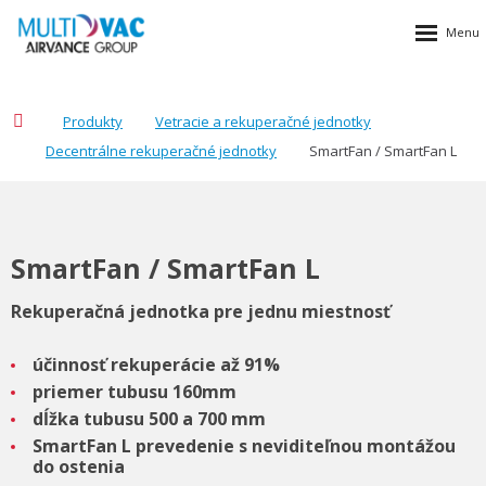
Produkty
Vetracie a rekuperačné jednotky
Decentrálne rekuperačné jednotky
SmartFan / SmartFan L
SmartFan / SmartFan L
Rekuperačná jednotka pre jednu miestnosť
účinnosť rekuperácie až 91%
priemer tubusu 160mm
dĺžka tubusu 500 a 700 mm
SmartFan L prevedenie s neviditeľnou montážou
do ostenia