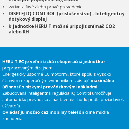
varianta ľavé alebo pravé prevedenie
DISPLEJ IQ CONTROL (príslušenstvo) - Inteligentný
dotykový displej
k jednotke HERU T možné pripojiť snímač CO2
alebo RH
HERU T EC je veľmi tichá rekuperačná jednotka
s
prepracovaným dizajnom.
Energeticky úsporné EC motormi, ktoré spolu s vysoko
účinným rekuperačným výmenníkom zaisťujú
maximálnu
účinnosť s nízkymi prevádzkovými nákladmi.
Zabudovaná inteligentná regulácia IQ Control umožňuje
automatickú prevádzku a nastavenie chodu podľa požiadaviek
užívateľa.
Ovládať ju možno cez mobilný telefón
či iné múdra
zariadenia.