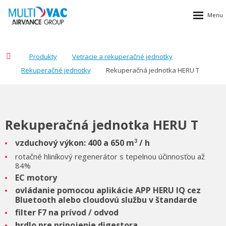
Produkty
Vetracie a rekuperačné jednotky
Rekuperačné jednotky
Rekuperačná jednotka HERU T
Rekuperačná jednotka HERU T
vzduchový výkon: 400 a 650 m
/ h
3
rotačné hliníkový regenerátor s tepelnou účinnosťou až
84%
EC motory
ovládanie pomocou aplikácie APP HERU IQ cez
Bluetooth alebo cloudovú službu v štandarde
filter F7 na prívod / odvod
hrdlo pre pripojenie digestora