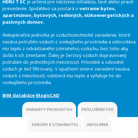
HERU T EC
je určená pre nástennú inštaláciu, ľavé alebo pravé
prevedenie. Spoľahlivo sa postará o
vetranie bytov,
apartmánov, bytových, rodinných, nízkoenergetických a
pasívnych domov.
Rekuperačná jednotka je vzduchotechnické zariadenie, ktoré
nasáva potrubím vzduch z vonkajšieho prostredia a odovzdáva
mu teplo z odvádzaného (ohriateho) vzduchu, bez toho aby
došlo k ich zmiešanie. Ďalej je čerstvý vzduch dopravovaný
potrubím do jednotlivých miestností. Prívodné a odvodné
vzduch je tiež filtrovaný. V opačnom smere zariadení nasáva
vzduch z miestností, odoberá mu teplo a vyfukuje ho do
vonkajšieho prostredia.
BIM databáze MagicCAD
VARIANTY PRODUKTOV
PRÍSLUŠENSTVO
SÚBORY K STIAHNUTIU
INFOLINKA