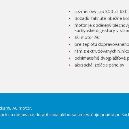
rozmerový rad 350 až 630
dozadu zahnuté obežné ko
motor je oddelený plechov
kuchynské digestory v stra
EC motor AC
pre teplotu dopravovanéh
rám z extrudovaných hliníko
odnímateľné dvojplášťové 
akustická izolácia panelov
tkami, AC motor.
ach na odsávanie do potrubia alebo sa umiestňujú priamo pri kuc