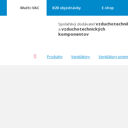
Multi-VAC
B2B objednávky
E-shop
vzduchotechni
Spoľahlivý dodávateľ
vzduchotechnických
a
komponentov
Úvodná
Produkty
Ventilátory
Ventilátory prie
stránka