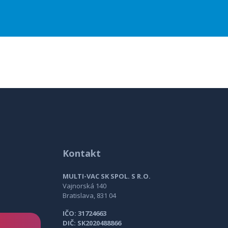
Kontakt
MULTI-VAC SK SPOL. S R.O.
Vajnorská 140
o vzduchu +180 °C
,
4póly, AC motor, 230V
Bratislava, 831 04
o vzduchu +180 °C
,
4póly, AC motor, 400V
IČO: 31724663
DIČ: SK2020488866