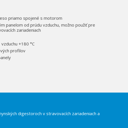
leso priamo spojené s motorom
ým panelom od prúdu vzduchu, možno použiť pre
vovacích zariadeniach
o vzduchu +180 °C
vých profilov
panely
hynských digestoroch v stravovacích zariadeniach a