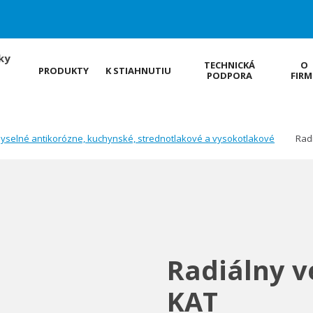
ky
TECHNICKÁ
O
PRODUKTY
K STIAHNUTIU
PODPORA
FIRM
myselné antikorózne, kuchynské, strednotlakové a vysokotlakové
Radi
Radiálny v
KAT