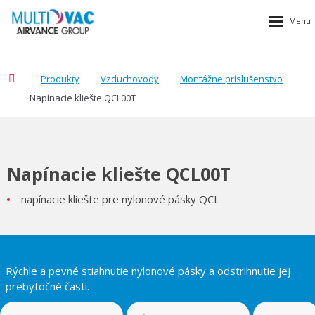
Produkty
Vzduchovody
Montážne príslušenstvo
Napínacie kliešte QCL00T
Napínacie kliešte QCL00T
napínacie kliešte pre nylonové pásky QCL
Rýchle a pevné stiahnutie nylonové pásky a odstrihnutie jej
prebytočné časti.