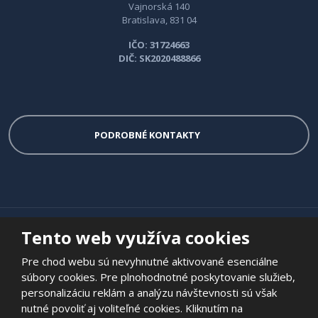
Vajnorská 140
Bratislava, 831 04
IČO: 31724663
DIČ: SK2020488866
PODROBNÉ KONTAKTY
© 2026 Multi-VAC spol. s r.o. - všetky práva vyhradené
Tento web využíva cookies
Vytvorila
eBRÁNA
Pre chod webu sú nevyhnutné aktivované esenciálne
súbory cookies. Pre plnohodnotné poskytovanie služieb,
personalizáciu reklám a analýzu návštevnosti sú však
nutné povoliť aj voliteľné cookies. Kliknutím na
Tento web je chránený pomocou Google reCAPTCHA, a platia pre