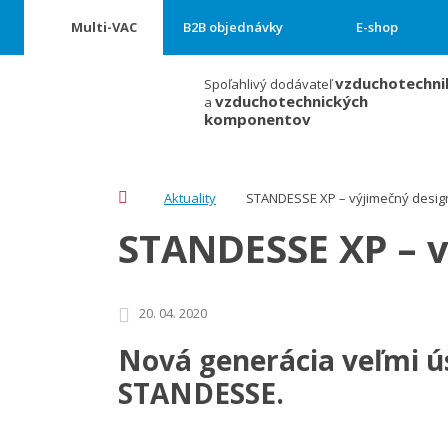
Multi-VAC
B2B objednávky
E-shop
vzduchotechni
Spoľahlivý dodávateľ
vzduchotechnických
a
komponentov
Úvodná
Aktuality
STANDESSE XP – výjimečný desig
stránka
STANDESSE XP – 
20. 04. 2020
Nová generácia veľmi ú
STANDESSE.