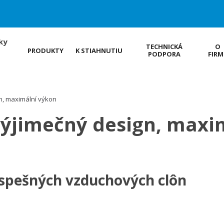
ky
TECHNICKÁ
O
PRODUKTY
K STIAHNUTIU
PODPORA
FIRM
n, maximální výkon
výjimečný design, maxi
spešných vzduchových clôn