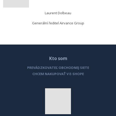
Laurent Dolbeau
Generální ředitel Airvance Group
Kto som
PREVÁDZKOVATEĽ OBCHODNEJ SIETE
CHCEM NAKUPOVAŤ V E-SHOPE