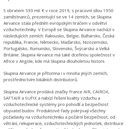
S obratem 530 mil. € v roce 2019, s pracovní sílou 1950
zaměstnanců, prezentující se ve 14 zemích, se Skupina
Airvance stala předním evropským hráčem v odvětví
vzduchotechniky. V Evropě se Skupina Airvance nachází v
následujících zemích: Rakousko, Belgie, Bulharsko, Česká
republika, Francie, Německo, Maďarsko, Nizozemsko,
Portugalsko, Rumunsko, Slovensko, Švýcarsko a Velká
Británie. Skupina Airvance má také dceřinou společnost v
Africe v Angole, kde má Skupina dlouholetou historii.
Skupina Airvance je přítomna i v mnoha jiných zemích,
prostřednictvím lokálních distributorů.
Skupina Airvance prodává značky France AIR, CAIROX,
SAFTAIR a SUFIX a nabízí řešení kvality vzduchu a
vzduchotechnické systémy pro pohodlí a bezpečnost
obyvatel budov. Produktové řady pokrývají všechny
požadavky na vzduchotechniku a požární bezpečnost, od
větrání, rekuperace, vzduchotechnických jednotek, distribuce