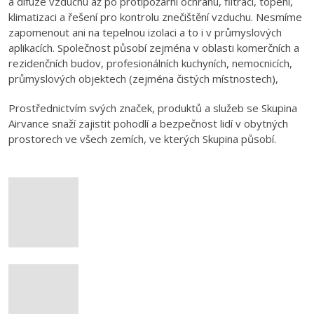
a difúze vzduchu až po protipožární ochranu, filtraci, topení,
klimatizaci a řešení pro kontrolu znečištění vzduchu. Nesmíme
zapomenout ani na tepelnou izolaci a to i v průmyslových
aplikacích. Společnost působí zejména v oblasti komerčních a
rezidenčních budov, profesionálních kuchyních, nemocnicích,
průmyslových objektech (zejména čistých místnostech),
Prostřednictvím svých značek, produktů a služeb se Skupina
Airvance snaží zajistit pohodlí a bezpečnost lidí v obytných
prostorech ve všech zemích, ve kterých Skupina působí.