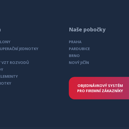
oblouk segmentový 30°, 80mm
ntrum-usporneho-vetrani.cz
oblouk segmentový 30°, 100mm
oblouk segmentový 30°, 125mm
m
Naše pobočky
oblouk segmentový 30°, 150mm
CLONY
PRAHA
KUPERAČNÍ JEDNOTKY
PARDUBICE
oblouk segmentový 30°, 160mm
BRNO
 VZT ROZVODŮ
NOVÝ JIČÍN
oblouk segmentový 30°, 180mm
DY
ELEMENTY
oblouk segmentový 30°, 200mm
NOTKY
OBJEDNÁVKOVÝ SYSTÉM
oblouk segmentový 30°, 225mm
PRO FIREMNÍ ZÁKAZNÍKY
oblouk segmentový 30°, 250mm
oblouk segmentový 30°, 225mm
oblouk segmentový 30°, 315mm