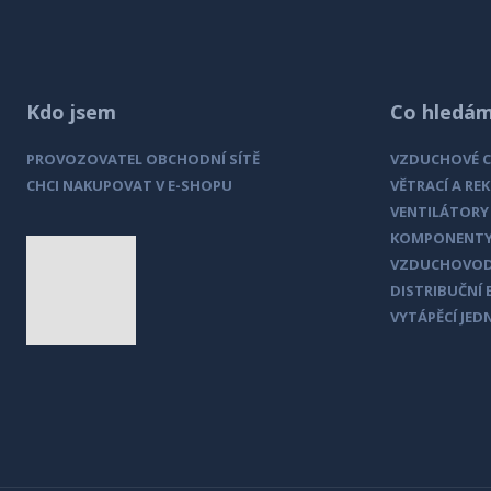
OS30080
B2B objednávky:
b2b.multivac.cz
Informace k řešení vzduchotechniky:
www.ce
OS30100
OS30125
Kdo jsem
Co hledá
OS30150
PROVOZOVATEL OBCHODNÍ SÍTĚ
VZDUCHOVÉ 
CHCI NAKUPOVAT V E-SHOPU
VĚTRACÍ A RE
OS30160
VENTILÁTORY
KOMPONENTY
OS30180
VZDUCHOVO
DISTRIBUČNÍ 
OS30200
VYTÁPĚCÍ JED
OS30225
OS30250
OS30280
OS30315