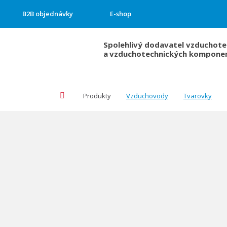
B2B objednávky
E-shop
Spolehlivý dodavatel vzduchote
a
vzduchotechnických kompone
Úvodná
Produkty
Vzduchovody
Tvarovky
stránka