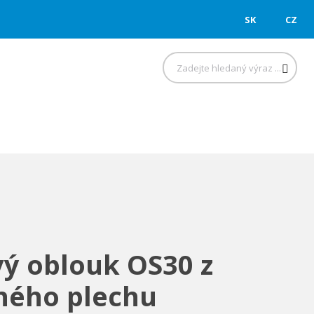
SK
CZ
Hledat
ý oblouk OS30 z
ného plechu