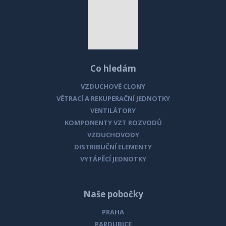
RH180A
protidešťová stříška, 180mm
RH200
protidešťová stříška, 200mm
RH225
protidešťová stříška, 225mm
Co hledám
VZDUCHOVÉ CLONY
RH250
protidešťová stříška, 250mm
VĚTRACÍ A REKUPERAČNÍ JEDNOTKY
RH280
VENTILÁTORY
protidešťová stříška, 225mm
KOMPONENTY VZT ROZVODŮ
RH315
protidešťová stříška, 315mm
VZDUCHOVODY
DISTRIBUČNÍ ELEMENTY
RH355
protidešťová stříška, 355mm
VYTÁPĚCÍ JEDNOTKY
RH400
protidešťová stříška, 400mm
Naše pobočky
RH450
protidešťová stříška, 450mm
PRAHA
RH500
protidešťová stříška, 500mm
PARDUBICE