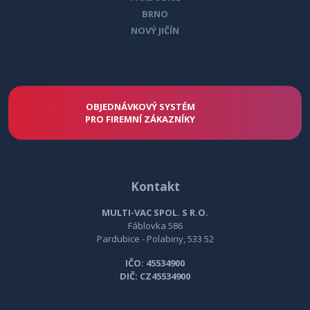
BRNO
RH560
protidešťová stříška, 560mm
NOVÝ JIČÍN
RH630
protidešťová stříška, 630mm
OBJEDNÁVKOVÝ SYSTÉM
PRO FIREMNÍ ZÁKAZNÍKY
STÁHNĚTE SI CENÍK
Kontakt
MULTI-VAC SPOL. S R.O.
Fáblovka 586
Pardubice - Polabiny, 533 52
IČO: 45534900
DIČ: CZ45534900