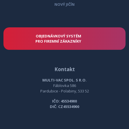
NOVÝ JIČÍN
OBJEDNÁVKOVÝ SYSTÉM
PRO FIREMNÍ ZÁKAZNÍKY
Kontakt
MULTI-VAC SPOL. S R.O.
Fáblovka 586
Pardubice - Polabiny, 533 52
IČO: 45534900
DIČ: CZ45534900